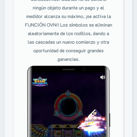
ningún objeto durante un pago y el
medidor alcanza su máximo, ¡se activa la
FUNCIÓN OVNI! Los símbolos se eliminan
aleatoriamente de los rodillos, dando a
las cascadas un nuevo comienzo y otra
oportunidad de conseguir grandes
ganancias.