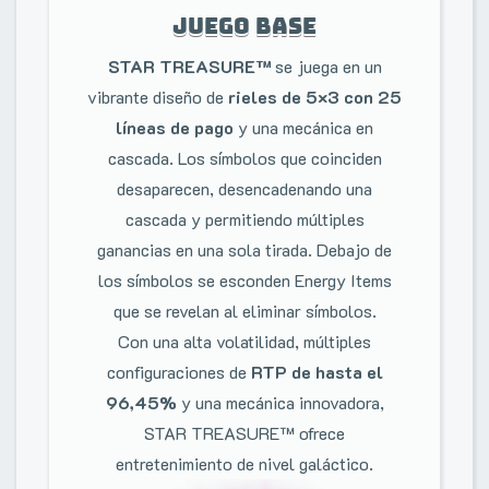
Juego base
STAR TREASURE™
se juega en un
vibrante diseño de
rieles de 5×3 con 25
líneas de pago
y una mecánica en
cascada. Los símbolos que coinciden
desaparecen, desencadenando una
cascada y permitiendo múltiples
ganancias en una sola tirada. Debajo de
los símbolos se esconden Energy Items
que se revelan al eliminar símbolos.
Con una alta volatilidad, múltiples
configuraciones de
RTP de hasta el
96,45%
y una mecánica innovadora,
STAR TREASURE™ ofrece
entretenimiento de nivel galáctico.