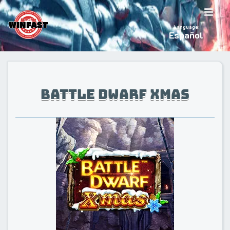
↓
ME
Elegir
Saltar
un
al
idioma
contenido
Navegación
principal
principal
BATTLE DWARF XMAS