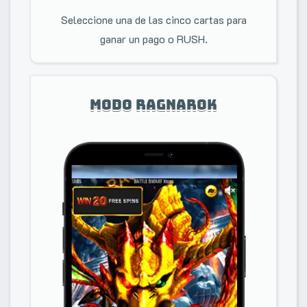
Seleccione una de las cinco cartas para
ganar un pago o RUSH.
MODO RAGNAROK