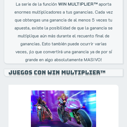
La serie de la función
WIN MULTIPLIER™
aporta
enormes multiplicadores a tus ganancias. Cada vez
que obtengas una ganancia de al menos 5 veces tu
apuesta, existe la posibilidad de que la ganancia se
multiplique aún más durante el recuento final de
ganancias. Esto también puede ocurrir varias
veces, ¡lo que convertirá una ganancia ya de por sí
grande en algo absolutamente MASIVO!
Juegos con WIN MULTIPLIER™